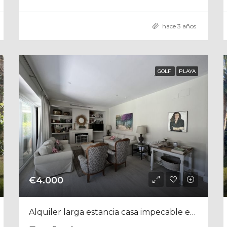
hace 3 años
GOLF
PLAYA
€4.000
Alquiler larga estancia casa impecable en Vistahermosa