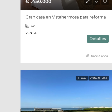
€1.450.000
Gran casa en Vistahermosa para reformar a 3´ de la playa
345
VENTA
Detalles
hace 3 años
PLAYA
VISTA AL MAR