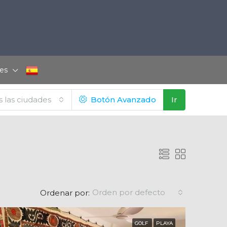
es
 las ciudades
Botón Avanzado
Ir
Orden por defecto
Ordenar por:
GOLF
PLAYA