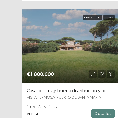
DESTACADO
PLAYA
€1.800.000
Casa con muy buena distribucion y orientacion sur con parcela de 1.630 m2
VISTAHERMOSA. PUERTO DE SANTA MARIA.
6
5
271
Detalles
VENTA