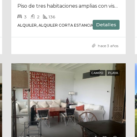
Piso de tres habitaciones amplias con vistas al mar disponible para alquiler en julio 23
3
2
136
Detalles
ALQUILER, ALQUILER CORTA ESTANCIA, PISO
hace 3 años
CAMPO
PLAYA