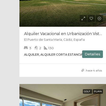
Alquiler Vacacional en Urbanización Vistahermosa, Puerto de Santa Maria, Cadiz
El Puerto de Santa María, Cádiz, España
3
2
130
Detalles
ALQUILER, ALQUILER CORTA ESTANCIA, CASA
hace 4 años
GOLF
PLAYA