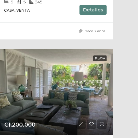
5
5
345
Detalles
CASA, VENTA
hace 3 años
PLAYA
€1.200.000