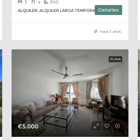
5
4
300
Detalles
ALQUILER, ALQUILER LARGA TEMPORADA, CASA
hace 3 años
PLAYA
€5.000