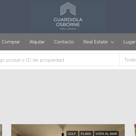
Comprar
Alquilar
Contacto
Real Estate
Lugar
Todas
GOLF
PLAYA
VISTA AL MAR