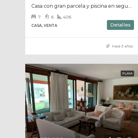
Casa con gran parcela y piscina en segunda linea de playa
7
6
406
Detalles
CASA, VENTA
hace 3 años
PLAYA