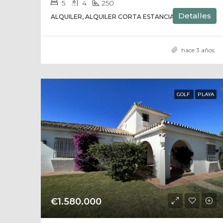
5
4
250
Detalles
ALQUILER, ALQUILER CORTA ESTANCIA, CASA
hace 3 años
GOLF
PLAYA
€1.580.000